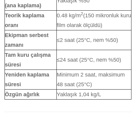
Yaklaşık %50
(ana kaplama)
2
Teorik kaplama
0.48 kg/m
(150 mikronluk kuru
oranı
film olarak ölçüldü)
Ekipman serbest
≤2 saat (25°C, nem %50)
zamanı
Tam kuru çalışma
≤24 saat (25°C, nem %50)
süresi
Yeniden kaplama
Minimum 2 saat, maksimum
süresi
48 saat (25°C)
Özgün ağırlık
Yaklaşık 1,04 kg/L